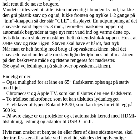
helt rent til de næste brugere.
Vandet skiftes ved at løfte risten indvendig i bunden t.v. ud, trække
den grå plastik-stav op og ud, lukke fronten og trykke 1-2 gange på
“tøm”-knappen så der står “CLE” i displayet. En udpumpning af det
snavsede vand tager ca. 3 min., hvorefter maskinen bipper og
automatisk begynder at tage nyt rent vand ind og varme dette op,
hvis ikke man slukker maskinen helt på tænd/sluk-knappen. Husk at
sætte stav og riste i igen. Staven skal have et hårdt, fast tryk.
Når man er helt færdig med brug af opvaskemaskinen, skal det
snavsede vand under alle omstændigheder tømmes ud af maskinen
på den beskrevne måde og ristene rengøres for madrester.
(Se også vejledningen på skab over opvaskemaskinen).
Endelig er der:
– Også mulighed for at låne en 65″ fladskærm ophængt på stativ
med hjul.
– Chromecast og Apple TV, som kan tilsluttes den ene fladskærm.
– To trådløse mikrofoner, som let kan tilsluttes lydanlægget.
– Et elklaver af typen
Roland FP-90, som kan lejes for et tillæg på
500 kr.
– På øvre etage er en projektor og et automatisk lærred med HDMI-
tilslutning, ledning og adaptor til USB-C m.fl.
Hvis man ønsker at benytte én eller flere af disse sidstnævnte, skal
der træffes særskilt aftale ved i god tid, således det nødvendige