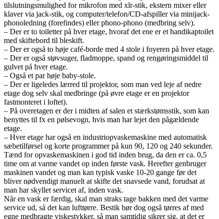
tilslutningsmulighed for mikrofon med xlr-stik, ekstern mixer eller
klaver via jack-stik, og computer/telefon/CD-afspiller via minijack-
phonoledning (forefindes) eller phono-phono (medbring selv).
– Der er to toiletter på hver etage, hvoraf det ene er et handikaptoilet
med skiftebord til bleskift.
– Der er også to høje café-borde med 4 stole i foyeren på hver etage.
– Der er også støvsuger, fladmoppe, spand og rengøringsmiddel til
gulvet på hver etage.
– Også et par høje baby-stole.
– Der er ligeledes lærred til projektor, som man ved leje af nedre
etage dog selv skal medbringe (på øvre etage er en projektor
fastmonteret i loftet).
– På overetagen er der i midten af salen et stærkstømsstik, som kan
benyttes til fx en pølsevogn, hvis man har lejet den pågældende
etage.
– Hver etage har også en industriopvaskemaskine med automatisk
sæbetilførsel og korte programmer på kun 90, 120 og 240 sekunder.
Tænd for opvaskemaskinen i god tid inden brug, da den er ca. 0,5
time om at varme vandet op inden første vask. Herefter genbruger
maskinen vandet og man kan typisk vaske 10-20 gange før det
bliver nødvendigt manuelt at skifte det snavsede vand, forudsat at
man har skyllet servicet af, inden vask.
Når en vask er færdig, skal man straks tage bakken med det varme
service ud, så det kan lufttørre. Bestik bør dog også tørres af med
egne medbragte viskestykker, så man samtidig sikrer sig, at det er