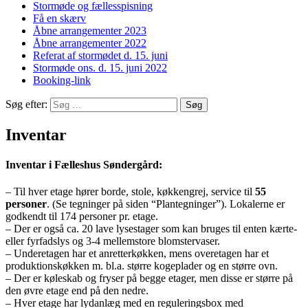
Stormøde og fællesspisning
Få en skærv
Åbne arrangementer 2023
Åbne arrangementer 2022
Referat af stormødet d. 15. juni
Stormøde ons. d. 15. juni 2022
Booking-link
Søg efter:
Inventar
Inventar i Fælleshus Søndergård:
– Til hver etage hører borde, stole, køkkengrej, service til
55
personer
. (Se tegninger på siden “Plantegninger”). Lokalerne er
godkendt til 174 personer pr. etage.
– Der er også ca. 20 lave lysestager som kan bruges til enten kærte-
eller fyrfadslys og 3-4 mellemstore blomstervaser.
– Underetagen har et anretterkøkken, mens overetagen har et
produktionskøkken m. bl.a. større kogeplader og en større ovn.
– Der er køleskab og fryser på begge etager, men disse er større på
den øvre etage end på den nedre.
– Hver etage har lydanlæg med en reguleringsbox med